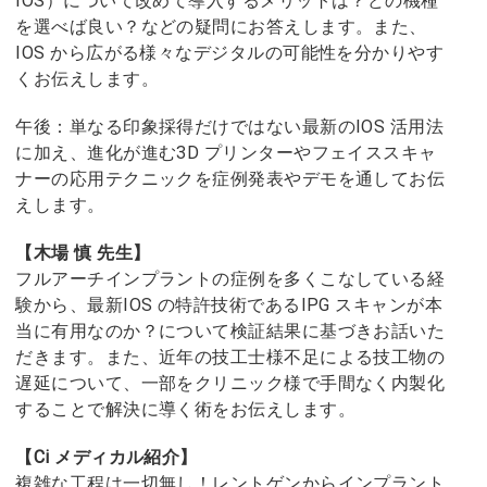
IOS）について改めて導入するメリットは？どの機種
を選べば良い？などの疑問にお答えします。また、
IOS から広がる様々なデジタルの可能性を分かりやす
くお伝えします。
午後：単なる印象採得だけではない最新のIOS 活用法
に加え、進化が進む3D プリンターやフェイススキャ
ナーの応用テクニックを症例発表やデモを通してお伝
えします。
【木場 慎 先生】
フルアーチインプラントの症例を多くこなしている経
験から、最新IOS の特許技術であるIPG スキャンが本
当に有用なのか？について検証結果に基づきお話いた
だきます。また、近年の技工士様不足による技工物の
遅延について、一部をクリニック様で手間なく内製化
することで解決に導く術をお伝えします。
【Ci メディカル紹介】
複雑な工程は一切無し！レントゲンからインプラント