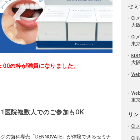
セミ
Ci
大阪
Ci
東京
KDR
大
～15：00の枠が満員になりました。
We
W
東京
1医院複数人でのご参加もOK
リン
Ci
の歯科専売「DENNOVATE」が体験できるセミナ
Ci