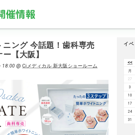
ニング 今話題！歯科専売
イベ
ミナー【大阪】
<<
- 18:00
@
Ciメディカル 新大阪ショールーム
月
27
3
10
17
24
31