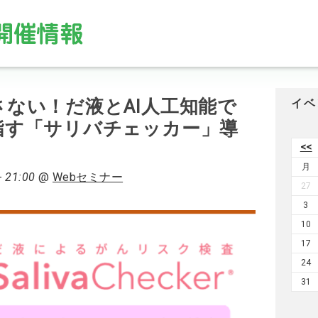
ない！だ液とAI人工知能で
イベ
指す「サリバチェッカー」導
<<
月
- 21:00
@
Webセミナー
27
3
10
17
24
31