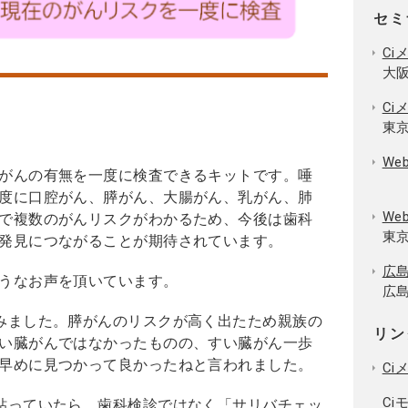
セミ
Ci
大阪
Ci
東京
We
がんの有無を一度に検査できるキットです。唾
度に口腔がん、膵がん、大腸がん、乳がん、肺
W
で複数のがんリスクがわかるため、今後は歯科
東京
発見につながることが期待されています。
広
うなお声を頂いています。
広島
みました。膵がんのリスクが高く出たため親族の
リン
い臓がんではなかったものの、すい臓がん一歩
早めに見つかって良かったねと言われました。
Ci
Ci
貼っていたら、歯科検診ではなく「サリバチェッ